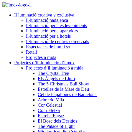
Il·luminació creativa y exclusiva
Il·luminació nadalenca
Il·luminació per a esdeveniments
Il·luminació per a aparadors
Il·luminació per a hotels
Il·luminació de centres comercials
Espectacles de llum i so
Retail
Projectes a mida
Projectes d’ill-luminació d’ilmex
Projectes d’il·luminació a mida
The Crystal Tree
Els Ángels de Llum
The 5 Christmas Ball Show
Estrelles de la Mare de Déu
Cel de Papallones de Barcelona
Arbre de Milà
Cor Celestial
Cor i Fletxa
Estrella Fugaz
El Bosc dels Desitjos
The Palace of Light
Mission Building Six Flags