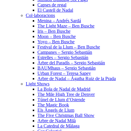
Capses de regal
El Castell de Nadal
Col·laboracions
Menina – Andrés Sardá
The Light Maze – Ben Busche
Iris – Ben Busche
Moon – Ben Busche
Yoyo – Ben Busche
Festival de la Llum – Ben Busche
Campanes – Sergio Sebastián
Estrelles – Sergio Sebastián
Àrbre del Paradís – Sergio Sebastián
BAUMhaus – Sergio Sebastián
Urban Forest – Teresa Sapey
Arbre de Nadal – Ágatha Ruiz de la Prada
Light Shows
La Bola de Nadal de Madrid
The Mile High Tree de Denver
Túnel de Llum d’Ostende
The Magic Book
Els Àngels de Llum
The Five Christmas Ball Show
Arbre de Nadal Milà
La Catedral de Màlaga