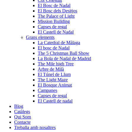
Cor Celestial
El Bosc de Nadal
El Bosc dels Desitjos
The Palace of Light
Mission Building
Capses de regal
El Castell de Nadal
Grans elements
La Catedral de Màlaga
El bosc de Nadal
The 5 Christmas Ball Show
La Bola de Nadal de Madrid
The Mile high Tree
Arbre de Milà
El Túnel de Llum
The Light Maze
El Bosque Animat
Campanes
Capses de regal
El Castell de nadal
Blog
Catàlegs
Qui Som
Contacte
Treballa amb nosaltres