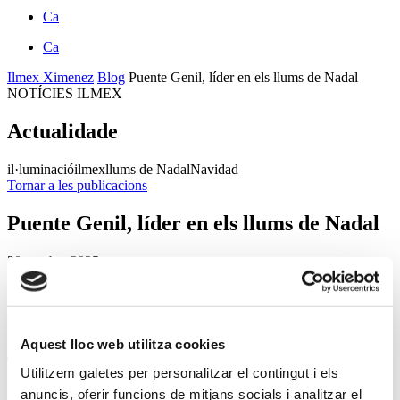
Ca
Ca
Ilmex Ximenez
Blog
Puente Genil, líder en els llums de Nadal
NOTÍCIES ILMEX
Actualidade
il·luminació
ilmex
llums de Nadal
Navidad
Tornar a les publicacions
Puente Genil, líder en els llums de Nadal
30 octubre 2025
Cada vegada és més habitual que les
Aquest lloc web utilitza cookies
ciutats inverteixin en il·luminació
Utilitzem galetes per personalitzar el contingut i els
nadalenca per celebrar l’època festiva i
anuncis, oferir funcions de mitjans socials i analitzar el