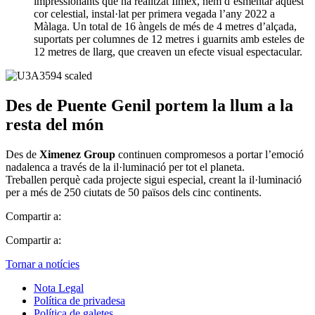
impressionants que ha realitzat Ilmex, hem d’esmentar aquest
cor celestial, instal·lat per primera vegada l’any 2022 a
Màlaga. Un total de 16 àngels de més de 4 metres d’alçada,
suportats per columnes de 12 metres i guarnits amb esteles de
12 metres de llarg, que creaven un efecte visual espectacular.
Des de Puente Genil portem la llum a la
resta del món
Des de
Ximenez Group
continuen compromesos a portar l’emoció
nadalenca a través de la il·luminació per tot el planeta.
Treballen perquè cada projecte sigui especial, creant la il·luminació
per a més de 250 ciutats de 50 països dels cinc continents.
Compartir a:
Compartir a:
Tornar a notícies
Nota Legal
Política de privadesa
Política de galetes