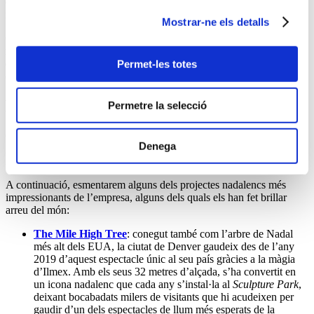
estil i el menor consum possible. Així, Puente Genil ha estat
reconeguda com la ciutat dels
llums de Nadal.
Mostrar-ne els detalls
Gràcies a la seva capacitat innovadora, Ilmex, juntament amb la seva
matriu, han aconseguit situar Puente Genil com a sinònim
d’
excel·lència en il·luminació artística
, essent un referent en
Permet-les totes
cadascuna de les ciutats on són presents.
Els llums de Nadal del món
Permetre la selecció
Gràcies a l’impuls internacional
d’Ilmex by Ximenez Group
, el
Denega
grup ha aconseguit desenvolupar projectes d’il·luminació en més de
250 ciutats dels cinc continents al llarg de tota la seva història.
A continuació, esmentarem alguns dels projectes nadalencs més
impressionants de l’empresa, alguns dels quals els han fet brillar
arreu del món:
The Mile High Tree
: conegut també com l’arbre de Nadal
més alt dels EUA, la ciutat de Denver gaudeix des de l’any
2019 d’aquest espectacle únic al seu país gràcies a la màgia
d’Ilmex. Amb els seus 32 metres d’alçada, s’ha convertit en
un icona nadalenc que cada any s’instal·la al
Sculpture Park
,
deixant bocabadats milers de visitants que hi acudeixen per
gaudir d’un dels espectacles de llum més esperats de la