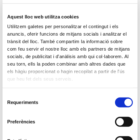
al voltant d’aquesta gran estructura de 40 metres d’alçària per donar
començament a l’època festiva i gaudir d’una inauguració de
primera.
Aquest lloc web utilitza cookies
Ilmex va marcar una fita en la seva història amb la fabricació
Utilitzem galetes per personalitzar el contingut i els
d’aquest arbre: l’arbre digital de Nadal de dimensions més grans de
anuncis, oferir funcions de mitjans socials i analitzar el
tot el continent europeu. A més, es va fabricar amb
tecnologia LED
trànsit del lloc. També compartim la informació sobre
píxel
i va comptar amb nombrosos espectacles de llum i so durant
diverses projeccions diàries per al gaudi de visitants i autòctons.
com feu servir el nostre lloc amb els partners de mitjans
socials, de publicitat i d'anàlisis amb qui col·laborem. Al
seu torn, ells la poden combinar amb altres dades que
Una
experiència única
per als visitants
els hàgiu proporcionat o hagin recopilat a partir de l'ús
que heu fet dels seus serveis.
Aquesta gran estructura oferia també una experiència única als qui
visitaven aquest arbre, ja que, en ser transitable, es podia veure el
Selecció
seu funcionament i el seu espectacular joc de llums i colors des de
Requeriments
l’interior.
de
consentiment
Preferències
Un arbre de
40 metres amb 100.000 LEDs
Dades destacades