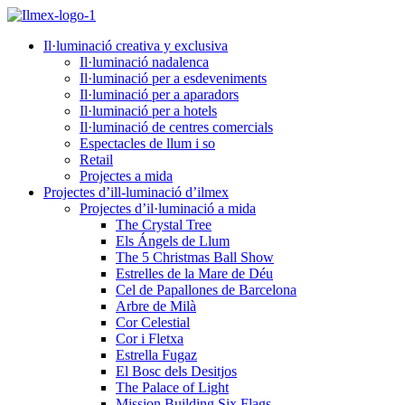
Il·luminació creativa y exclusiva
Il·luminació nadalenca
Il·luminació per a esdeveniments
Il·luminació per a aparadors
Il·luminació per a hotels
Il·luminació de centres comercials
Espectacles de llum i so
Retail
Projectes a mida
Projectes d’ill-luminació d’ilmex
Projectes d’il·luminació a mida
The Crystal Tree
Els Ángels de Llum
The 5 Christmas Ball Show
Estrelles de la Mare de Déu
Cel de Papallones de Barcelona
Arbre de Milà
Cor Celestial
Cor i Fletxa
Estrella Fugaz
El Bosc dels Desitjos
The Palace of Light
Mission Building Six Flags