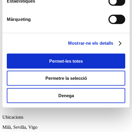
Estadístiques
Màrqueting
Tecnologia
LED PÍXEL
Mostrar-ne els detalls
Punts de llum
Permet-les totes
200.000
punts de llum
Permetre la selecció
Mesures
Denega
40 metres d' alçada
Ubicacions
Milà, Sevilla, Vigo