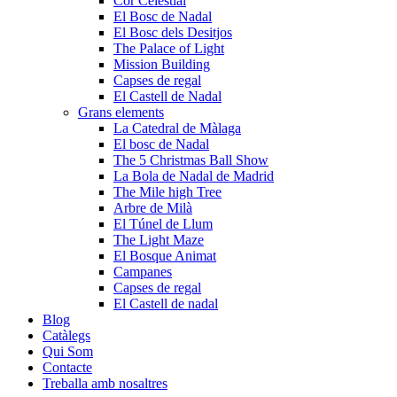
Cor Celestial
El Bosc de Nadal
El Bosc dels Desitjos
The Palace of Light
Mission Building
Capses de regal
El Castell de Nadal
Grans elements
La Catedral de Màlaga
El bosc de Nadal
The 5 Christmas Ball Show
La Bola de Nadal de Madrid
The Mile high Tree
Arbre de Milà
El Túnel de Llum
The Light Maze
El Bosque Animat
Campanes
Capses de regal
El Castell de nadal
Blog
Catàlegs
Qui Som
Contacte
Treballa amb nosaltres