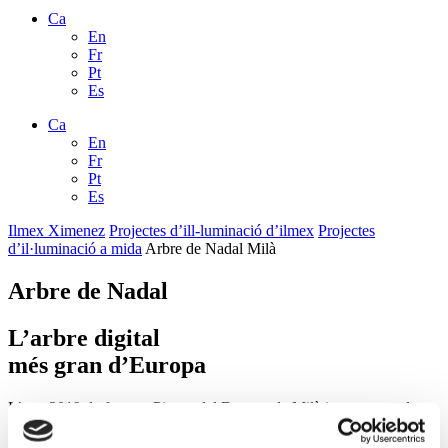
Ca
En
Fr
Pt
Es
Ca
En
Fr
Pt
Es
Ilmex Ximenez
Projectes d’ill-luminació d’ilmex
Projectes
d’il·luminació a mida
Arbre de Nadal Milà
Arbre de Nadal
L’arbre digital
més gran d’Europa
L’any 2019, la famosa Piazza del Duomo de Milà inaugurava el
Nadal amb l’encesa de
l’arbre de Nadal més gran d’Europa
compost per 100.000 llums LED
. Milers de persones es van reunir