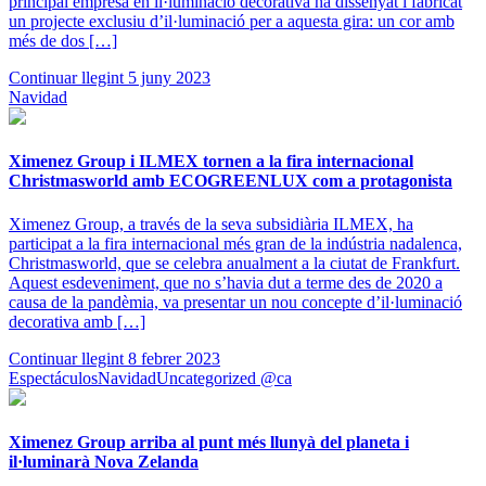
principal empresa en il·luminació decorativa ha dissenyat i fabricat
un projecte exclusiu d’il·luminació per a aquesta gira: un cor amb
més de dos […]
Continuar llegint
5 juny 2023
Navidad
Ximenez Group i ILMEX tornen a la fira internacional
Christmasworld amb ECOGREENLUX com a protagonista
Ximenez Group, a través de la seva subsidiària ILMEX, ha
participat a la fira internacional més gran de la indústria nadalenca,
Christmasworld, que se celebra anualment a la ciutat de Frankfurt.
Aquest esdeveniment, que no s’havia dut a terme des de 2020 a
causa de la pandèmia, va presentar un nou concepte d’il·luminació
decorativa amb […]
Continuar llegint
8 febrer 2023
Espectáculos
Navidad
Uncategorized @ca
Ximenez Group arriba al punt més llunyà del planeta i
il·luminarà Nova Zelanda