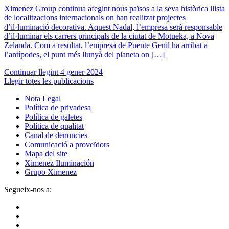
Ximenez Group continua afegint nous països a la seva històrica llista
de localitzacions internacionals on han realitzat projectes
d’il·luminació decorativa. Aquest Nadal, l’empresa serà responsable
d’il·luminar els carrers principals de la ciutat de Motueka, a Nova
Zelanda. Com a resultat, l’empresa de Puente Genil ha arribat a
l’antípodes, el punt més llunyà del planeta on […]
Continuar llegint
4 gener 2024
Llegir totes les publicacions
Nota Legal
Política de privadesa
Política de galetes
Política de qualitat
Canal de denuncies
Comunicació a proveïdors
Mapa del site
Ximenez Iluminación
Grupo Ximenez
Segueix-nos a: