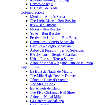
Capses de regal
El Castell de Nadal
Col·laboracions
Menina – Andrés Sardá
The Light Maze – Ben Busche
Iris – Ben Busche
Moon – Ben Busche
Yoyo – Ben Busche
Festival de la Llum – Ben Busche
Campanes – Sergio Sebastián
Estrelles – Sergio Sebastián
Àrbre del Paradís – Sergio Sebastián
BAUMhaus – Sergio Sebastián
Urban Forest – Teresa Sapey
Arbre de Nadal – Ágatha Ruiz de la Prada
Light Shows
La Bola de Nadal de Madrid
The Mile High Tree de Denver
Túnel de Llum d’Ostende
The Magic Book
Els Àngels de Llum
The Five Christmas Ball Show
Arbre de Nadal Milà
La Catedral de Màlaga