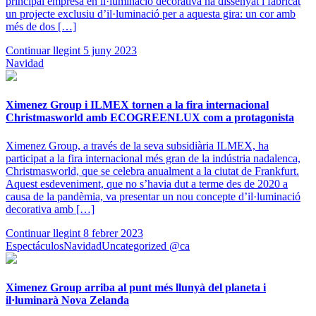
principal empresa en il·luminació decorativa ha dissenyat i fabricat
un projecte exclusiu d’il·luminació per a aquesta gira: un cor amb
més de dos […]
Continuar llegint
5 juny 2023
Navidad
Ximenez Group i ILMEX tornen a la fira internacional
Christmasworld amb ECOGREENLUX com a protagonista
Ximenez Group, a través de la seva subsidiària ILMEX, ha
participat a la fira internacional més gran de la indústria nadalenca,
Christmasworld, que se celebra anualment a la ciutat de Frankfurt.
Aquest esdeveniment, que no s’havia dut a terme des de 2020 a
causa de la pandèmia, va presentar un nou concepte d’il·luminació
decorativa amb […]
Continuar llegint
8 febrer 2023
Espectáculos
Navidad
Uncategorized @ca
Ximenez Group arriba al punt més llunyà del planeta i
il·luminarà Nova Zelanda