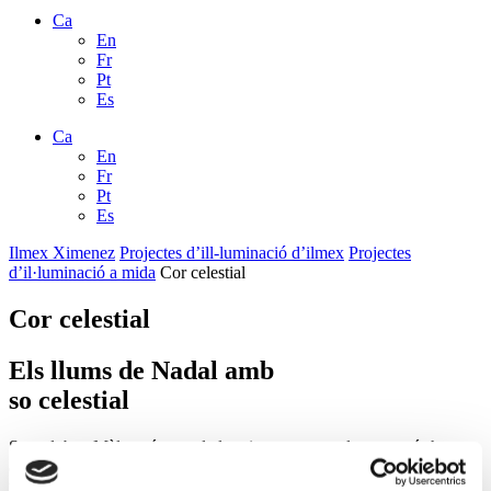
Ca
En
Fr
Pt
Es
Ca
En
Fr
Pt
Es
Ilmex Ximenez
Projectes d’ill-luminació d’ilmex
Projectes
d’il·luminació a mida
Cor celestial
Cor celestial
Els llums de Nadal amb
so
celestial
Sens dubte, Màlaga és una de les ciutats espanyoles que més ha
apostat en els darrers anys per la il·luminació nadalenca com a
inversió i reclam turístic
. Un exemple en són els grans projectes