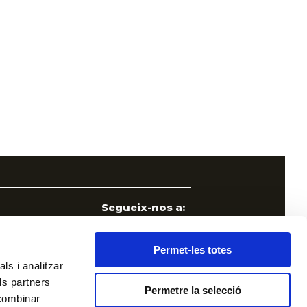
Segueix-nos a:
Permet-les totes
ls i analitzar
ls partners
Permetre la selecció
 combinar