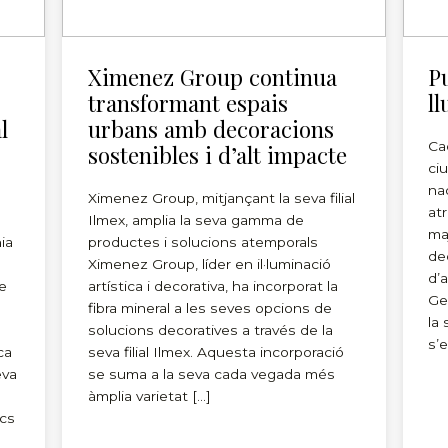
Ximenez Group continua
Pu
transformant espais
l
l
urbans amb decoracions
Ca
sostenibles i d’alt impacte
ciu
na
Ximenez Group, mitjançant la seva filial
at
Ilmex, amplia la seva gamma de
ma
ia
productes i solucions atemporals
de
Ximenez Group, líder en il·luminació
d’
e
artística i decorativa, ha incorporat la
Ge
fibra mineral a les seves opcions de
la
solucions decoratives a través de la
s’
ca
seva filial Ilmex. Aquesta incorporació
eva
se suma a la seva cada vegada més
àmplia varietat […]
ics