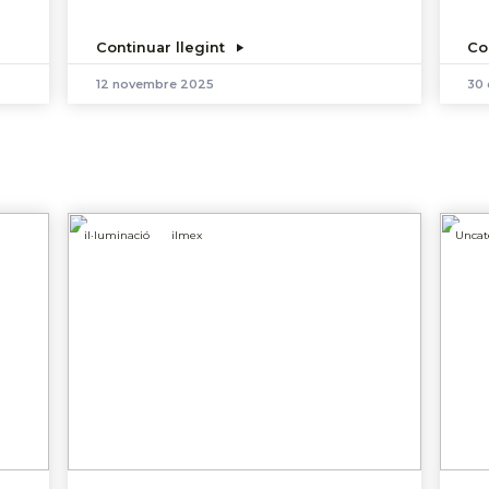
Continuar llegint
Co
12 novembre 2025
30
il·luminació
ilmex
Uncat