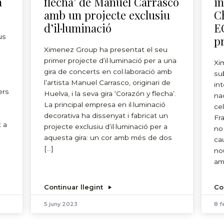
a
flecha’ de Manuel Carrasco
i
amb un projecte exclusiu
C
d’il·luminació
E
us
p
Ximenez Group ha presentat el seu
primer projecte d’il·luminació per a una
Xi
gira de concerts en col·laboració amb
sub
l’artista Manuel Carrasco, originari de
in
ers
Huelva, i la seva gira ‘Corazón y flecha’.
na
La principal empresa en il·luminació
ce
decorativa ha dissenyat i fabricat un
Fr
 a
projecte exclusiu d’il·luminació per a
no
aquesta gira: un cor amb més de dos
ca
[…]
no
am
Continuar llegint
Co
5 juny 2023
8 f