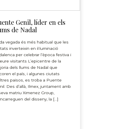
ente Genil, líder en els
lums de Nadal
da vegada és més habitual que les
tats inverteixin en il·luminació
dalenca per celebrar l’època festiva i
reure visitants L’epicentre de la
joria dels llums de Nadal que
coren el país, i algunes ciutats
altres països, es troba a Puente
nil. Des d’allà, Ilmex, juntament amb
 seva matriu Ximenez Group,
encarreguen del disseny, la […]