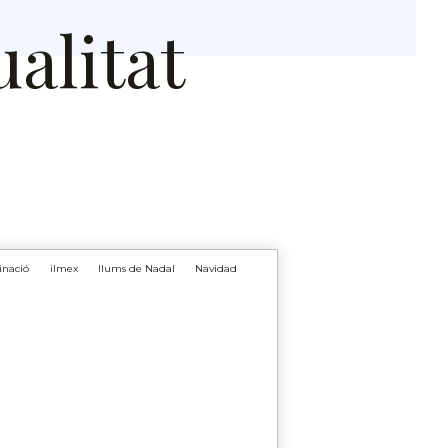
ualitat
inació
ilmex
llums de Nadal
Navidad