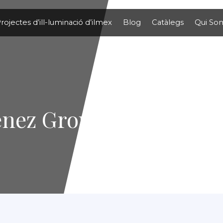
rojectes d’ill-luminació d’ilmex
Blog
Catàlegs
Qui So
enez Group