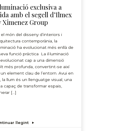
·luminació exclusiva a
ida amb el segell d’Ilmex
y Ximenez Group
 el món del disseny d’interiors i
arquitectura contemporània, la
·luminació ha evolucionat més enllà de
 seva funció práctica La il·luminació
 evolucionat cap a una dimensió
lt més profunda, convertint-se així
 un element clau de l’entorn. Avui en
, la llum és un llenguatge visual, una
na capaç de transformar espais,
nerar […]
ntinuar llegint