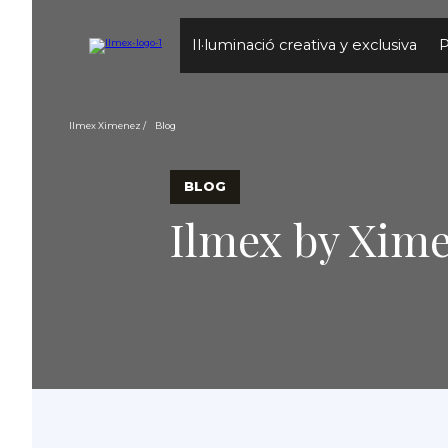
Il·luminació creativa y exclusiva
P
Ilmex Ximenez
Blog
BLOG
Ilmex by Xim