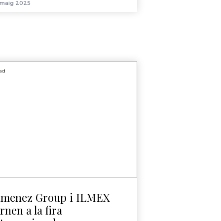
 maig 2025
ad
imenez Group i ILMEX
rnen a la fira