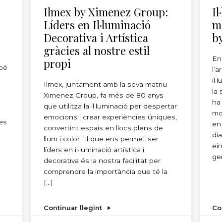
Ilmex by Ximenez Group:
Il
Líders en Il·luminació
m
Decorativa i Artística
b
gràcies al nostre estil
En
propi
mbé
l’
il
Ilmex, juntament amb la seva matriu
la
Ximenez Group, fa més de 80 anys
ha
que utilitza la il·luminació per despertar
mo
emocions i crear experiències úniques,
es
en
convertint espais en llocs plens de
dia
llum i color El que ens permet ser
ei
líders en il·luminació artística i
ge
decorativa és la nostra facilitat per
comprendre la importància que té la
[…]
Continuar llegint
Co