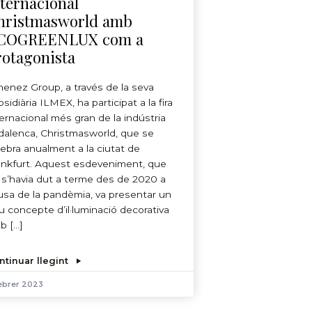
nternacional
hristmasworld amb
COGREENLUX com a
rotagonista
menez Group, a través de la seva
sidiària ILMEX, ha participat a la fira
ternacional més gran de la indústria
dalenca, Christmasworld, que se
lebra anualment a la ciutat de
ankfurt. Aquest esdeveniment, que
 s’havia dut a terme des de 2020 a
usa de la pandèmia, va presentar un
u concepte d’il·luminació decorativa
b […]
ntinuar llegint
ebrer 2023