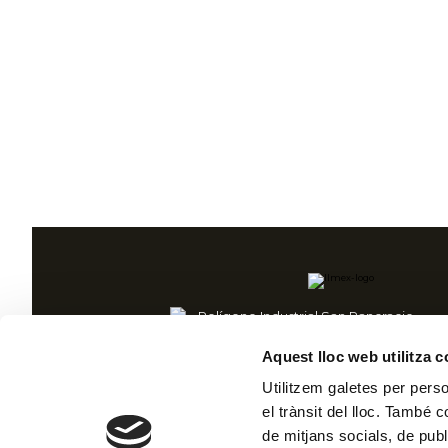
Polígono Industrial San Pancracio,
Calle La Alianza, 19.
Aquest lloc web utilitza 
14500, Puente Genil – Córdoba (Espany
+34 957 603 101
Utilitzem galetes per person
el trànsit del lloc. També 
de mitjans socials, de publ