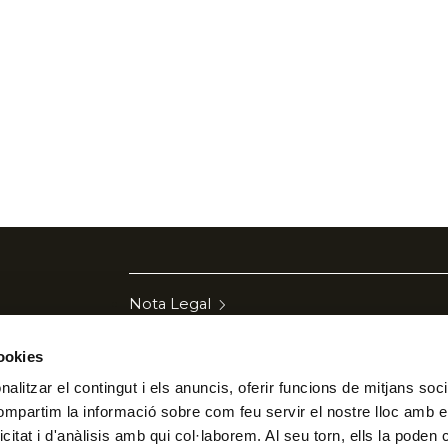
Nota Legal
Política de privadesa
cookies
a)
Política de galetes
alitzar el contingut i els anuncis, oferir funcions de mitjans socia
Política de qualitat
compartim la informació sobre com feu servir el nostre lloc amb e
Canal de denuncies
icitat i d'anàlisis amb qui col·laborem. Al seu torn, ells la poden