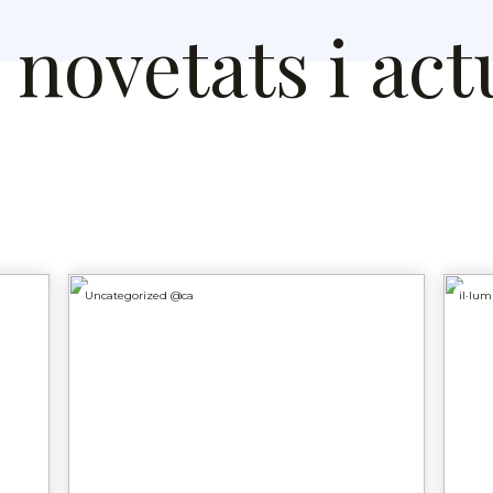
novetats i act
Uncategorized @ca
il·lum