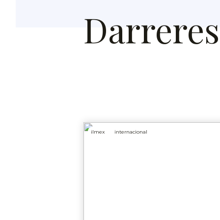
Darreres 
ilmex
internacional