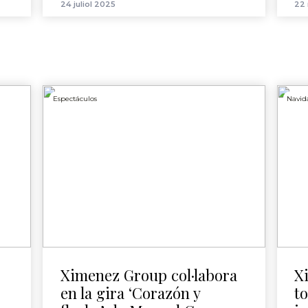
24 juliol 2025
22
Espectáculos
Navid
Ximenez Group col·labora
X
en la gira ‘Corazón y
to