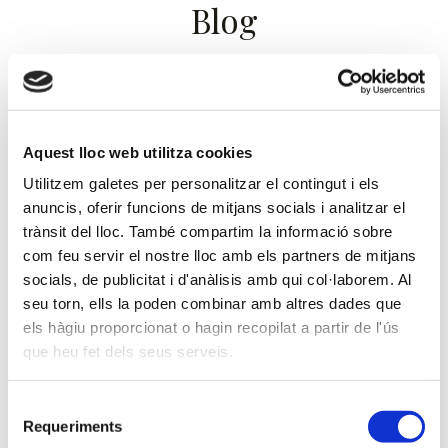
Blog
Segueix les novetats d'Ilmex by
Ximenez Group
Aquest lloc web utilitza cookies
Utilitzem galetes per personalitzar el contingut i els
Espectáculos
anuncis, oferir funcions de mitjans socials i analitzar el
trànsit del lloc. També compartim la informació sobre
com feu servir el nostre lloc amb els partners de mitjans
socials, de publicitat i d'anàlisis amb qui col·laborem. Al
seu torn, ells la poden combinar amb altres dades que
els hàgiu proporcionat o hagin recopilat a partir de l'ús
que heu fet dels seus serveis.
Selecció
Requeriments
de
Ximenez Group col·labora en la